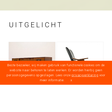
UITGELICHT
Beste bezoeker, wij maken gebruik van functionele cookies om de
website naar behoren te laten werken. Er worden hierbij geen
persoonsgegevens opgeslagen. Lees onze
privacyverklaring
voor
meer informatie.
x
prev
next